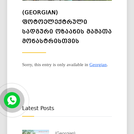
(GEORGIAN)
ᲤᲝᲢᲝᲔᲚᲔᲥᲢᲠᲣᲚᲘ
ᲡᲐᲓᲒᲣᲠᲘ ᲝᲖᲐᲐᲜᲘᲡ ᲛᲐᲛᲐᲗᲐ
ᲛᲝᲜᲐᲡᲢᲠᲘᲡᲗᲕᲘᲡ
Sorry, this entry is only available in
Georgian
.
Latest Posts
(Georgian)