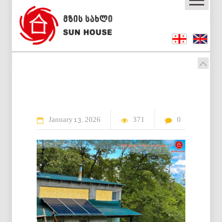
January
2026
371
0
13