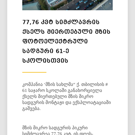
77,76 ᲙᲕᲢ ᲡᲘᲛᲫᲚᲐᲕᲠᲘᲡ
ᲥᲡᲔᲚᲡ ᲛᲘᲔᲠᲗᲔᲑᲣᲚᲘ ᲛᲖᲘᲡ
ᲤᲝᲢᲝᲔᲚᲔᲥᲢᲠᲣᲚᲘ
ᲡᲐᲓᲒᲣᲠᲘ 61-Ე
ᲡᲙᲝᲚᲘᲡᲗᲕᲘᲡ
კომპანია ‘მზის სახლმა“ ქ. თბილისის #
61 საჯარო სკოლაში განახორციელა
ქსელს მიერთებული მზის მიკრო
სადგურის მონტაჟი და ექსპლოატაციაში
გაშვება.
მზის მიკრო სადგურის პიკური
სიმძლავრეა 77,76 კვტ. ის დღეს-