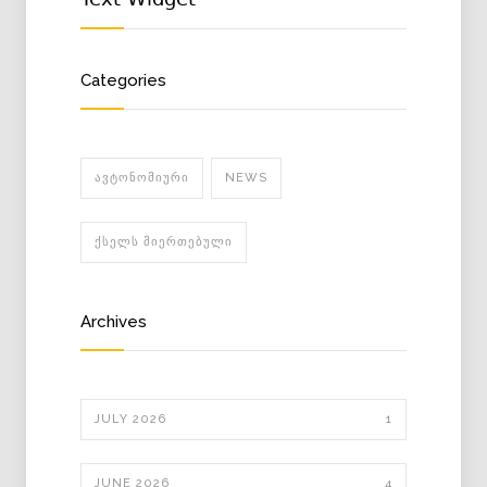
Categories
ᲐᲕᲢᲝᲜᲝᲛᲘᲣᲠᲘ
NEWS
ᲥᲡᲔᲚᲡ ᲛᲘᲔᲠᲗᲔᲑᲣᲚᲘ
Archives
JULY 2026
1
JUNE 2026
4