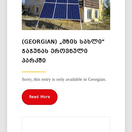
(GEORGIAN) „ᲛᲖᲘᲡ ᲡᲐᲮᲚᲘ“
ᲭᲐᲭᲣᲜᲐᲡ ᲔᲠᲝᲕᲜᲣᲚᲘ
ᲞᲐᲠᲙᲨᲘ
Sorry, this entry is only available in Georgian.
Read More