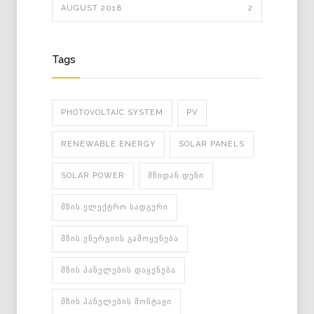
AUGUST 2018
2
Tags
PHOTOVOLTAIC SYSTEM
PV
RENEWABLE ENERGY
SOLAR PANELS
SOLAR POWER
ᲛᲖᲘᲓᲐᲜ ᲓᲔᲜᲘ
ᲛᲖᲘᲡ ᲔᲚᲔᲥᲢᲠᲝ ᲡᲐᲓᲒᲣᲠᲘ
ᲛᲖᲘᲡ ᲔᲜᲔᲠᲒᲘᲘᲡ ᲒᲐᲛᲝᲧᲔᲜᲔᲑᲐ
ᲛᲖᲘᲡ ᲞᲐᲜᲔᲚᲔᲑᲘᲡ ᲓᲐᲧᲔᲜᲔᲑᲐ
ᲛᲖᲘᲡ ᲞᲐᲜᲔᲚᲔᲑᲘᲡ ᲛᲝᲜᲢᲐᲟᲘ