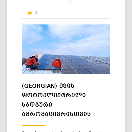
0
(GEORGIAN) ᲛᲖᲘᲡ
ᲤᲝᲢᲝᲔᲚᲔᲥᲢᲠᲣᲚᲘ
ᲡᲐᲓᲒᲣᲠᲘ
ᲐᲒᲠᲝᲛᲐᲪᲘᲕᲠᲘᲡᲗᲕᲘᲡ