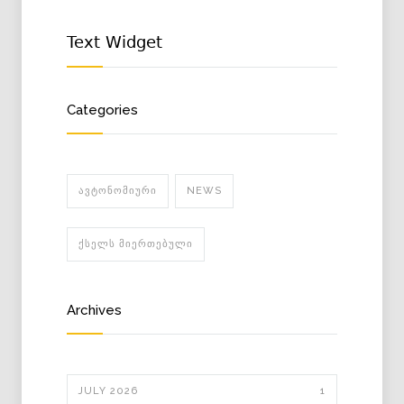
Text Widget
Categories
ᲐᲕᲢᲝᲜᲝᲛᲘᲣᲠᲘ
NEWS
ᲥᲡᲔᲚᲡ ᲛᲘᲔᲠᲗᲔᲑᲣᲚᲘ
Archives
JULY 2026
1