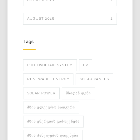
OCTOBER 2018
1
AUGUST 2018
2
Tags
PHOTOVOLTAIC SYSTEM
PV
RENEWABLE ENERGY
SOLAR PANELS
SOLAR POWER
ᲛᲖᲘᲓᲐᲜ ᲓᲔᲜᲘ
ᲛᲖᲘᲡ ᲔᲚᲔᲥᲢᲠᲝ ᲡᲐᲓᲒᲣᲠᲘ
ᲛᲖᲘᲡ ᲔᲜᲔᲠᲒᲘᲘᲡ ᲒᲐᲛᲝᲧᲔᲜᲔᲑᲐ
ᲛᲖᲘᲡ ᲞᲐᲜᲔᲚᲔᲑᲘᲡ ᲓᲐᲧᲔᲜᲔᲑᲐ