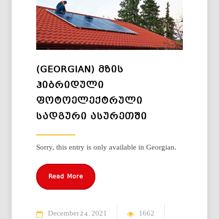
(GEORGIAN) ᲛᲖᲘᲡ
ᲰᲘᲑᲠᲘᲓᲣᲚᲘ
ᲤᲝᲢᲝᲔᲚᲔᲥᲢᲠᲣᲚᲘ
ᲡᲐᲓᲒᲣᲠᲘ ᲐᲡᲣᲠᲔᲗᲨᲘ
Sorry, this entry is only available in Georgian.
Read More
December
2021
1662
24