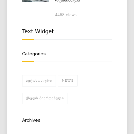
4468 views
Text Widget
Categories
ᲐᲕᲢᲝᲜᲝᲛᲘᲣᲠᲘ
NEWS
ᲥᲡᲔᲚᲡ ᲛᲘᲔᲠᲗᲔᲑᲣᲚᲘ
Archives