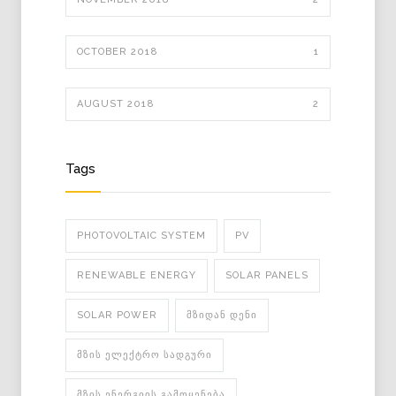
OCTOBER 2018
1
AUGUST 2018
2
Tags
PHOTOVOLTAIC SYSTEM
PV
RENEWABLE ENERGY
SOLAR PANELS
SOLAR POWER
ᲛᲖᲘᲓᲐᲜ ᲓᲔᲜᲘ
ᲛᲖᲘᲡ ᲔᲚᲔᲥᲢᲠᲝ ᲡᲐᲓᲒᲣᲠᲘ
ᲛᲖᲘᲡ ᲔᲜᲔᲠᲒᲘᲘᲡ ᲒᲐᲛᲝᲧᲔᲜᲔᲑᲐ