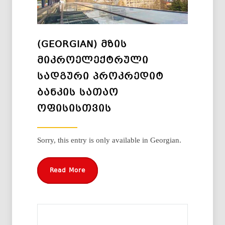
(GEORGIAN) ᲛᲖᲘᲡ
ᲛᲘᲙᲠᲝᲔᲚᲔᲥᲢᲠᲣᲚᲘ
ᲡᲐᲓᲒᲣᲠᲘ ᲞᲠᲝᲙᲠᲔᲓᲘᲢ
ᲑᲐᲜᲙᲘᲡ ᲡᲐᲗᲐᲝ
ᲝᲤᲘᲡᲘᲡᲗᲕᲘᲡ
Sorry, this entry is only available in Georgian.
Read More