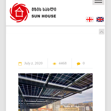
July
2020
4468
0
2