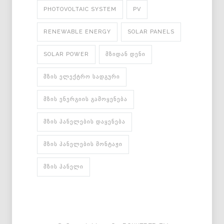
PHOTOVOLTAIC SYSTEM
PV
RENEWABLE ENERGY
SOLAR PANELS
SOLAR POWER
ᲛᲖᲘᲓᲐᲜ ᲓᲔᲜᲘ
ᲛᲖᲘᲡ ᲔᲚᲔᲥᲢᲠᲝ ᲡᲐᲓᲒᲣᲠᲘ
ᲛᲖᲘᲡ ᲔᲜᲔᲠᲒᲘᲘᲡ ᲒᲐᲛᲝᲧᲔᲜᲔᲑᲐ
ᲛᲖᲘᲡ ᲞᲐᲜᲔᲚᲔᲑᲘᲡ ᲓᲐᲧᲔᲜᲔᲑᲐ
ᲛᲖᲘᲡ ᲞᲐᲜᲔᲚᲔᲑᲘᲡ ᲛᲝᲜᲢᲐᲟᲘ
ᲛᲖᲘᲡ ᲞᲐᲜᲔᲚᲘ