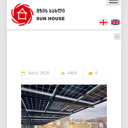
July
2020
4468
0
2