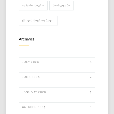
ᲐᲕᲢᲝᲜᲝᲛᲘᲣᲠᲘ
ᲡᲘᲐᲮᲚᲔᲔᲑᲘ
ᲥᲡᲔᲚᲡ ᲛᲘᲔᲠᲗᲔᲑᲣᲚᲘ
Archives
JULY 2026
1
JUNE 2026
4
JANUARY 2026
5
OCTOBER 2025
1