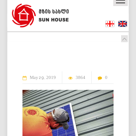
May
2019
3864
0
29