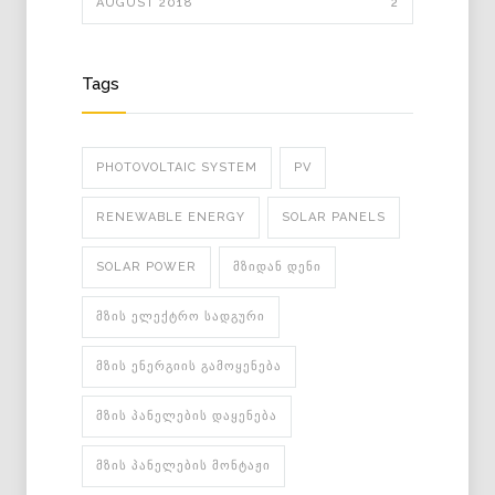
AUGUST 2018
2
Tags
PHOTOVOLTAIC SYSTEM
PV
RENEWABLE ENERGY
SOLAR PANELS
SOLAR POWER
ᲛᲖᲘᲓᲐᲜ ᲓᲔᲜᲘ
ᲛᲖᲘᲡ ᲔᲚᲔᲥᲢᲠᲝ ᲡᲐᲓᲒᲣᲠᲘ
ᲛᲖᲘᲡ ᲔᲜᲔᲠᲒᲘᲘᲡ ᲒᲐᲛᲝᲧᲔᲜᲔᲑᲐ
ᲛᲖᲘᲡ ᲞᲐᲜᲔᲚᲔᲑᲘᲡ ᲓᲐᲧᲔᲜᲔᲑᲐ
ᲛᲖᲘᲡ ᲞᲐᲜᲔᲚᲔᲑᲘᲡ ᲛᲝᲜᲢᲐᲟᲘ