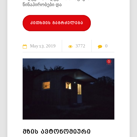
წინაპირობები და
კითხვის გაგრძელება
May
2019
3772
0
13
ᲛᲖᲘᲡ ᲐᲕᲢᲝᲜᲝᲛᲘᲣᲠᲘ