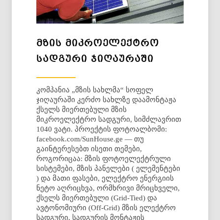
ᲛᲖᲘᲡ ᲛᲘᲙᲠᲝᲔᲚᲔᲥᲢᲠᲝ
ᲡᲐᲓᲒᲣᲠᲘ ᲯᲘᲦᲐᲣᲠᲐᲨᲘ
კომპანია „მზის სახლმა“ სოფელ
ჯიღაურაში კერძო სახლზე დაამონტაჟა
ქსელს მიერთებული მზის
მიკროელექტრო სადგური, სიმძლავრით
1040 ვატი. პროექტის ფოტოალბომი:
facebook.com/SunHouse.ge — თუ
გაინტერესებთ ისეთი თემები,
როგორიცაა: მზის ფოტოელექტრული
სისტემები, მზის პანელები ( ელემენტები
) და მათი ფასები, ელექტრო ენერგიის
ნეტო აღრიცხვა, ორმხრივი მრიცხველი,
ქსელს მიერთებული (Grid-Tied) და
ავტონომიური (Off-Grid) მზის ელექტრო
სადგური, სადგურის მონტაჟის