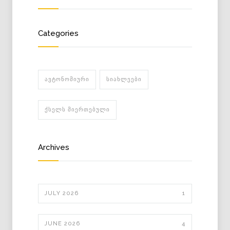
Categories
ᲐᲕᲢᲝᲜᲝᲛᲘᲣᲠᲘ
ᲡᲘᲐᲮᲚᲔᲔᲑᲘ
ᲥᲡᲔᲚᲡ ᲛᲘᲔᲠᲗᲔᲑᲣᲚᲘ
Archives
JULY 2026
1
JUNE 2026
4