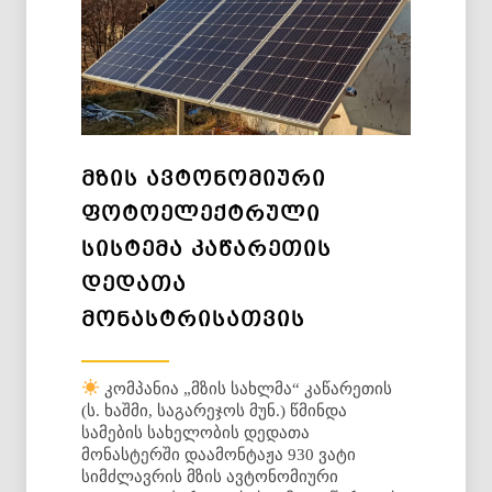
ᲛᲖᲘᲡ ᲐᲕᲢᲝᲜᲝᲛᲘᲣᲠᲘ
ᲤᲝᲢᲝᲔᲚᲔᲥᲢᲠᲣᲚᲘ
ᲡᲘᲡᲢᲔᲛᲐ ᲙᲐᲬᲐᲠᲔᲗᲘᲡ
ᲓᲔᲓᲐᲗᲐ
ᲛᲝᲜᲐᲡᲢᲠᲘᲡᲐᲗᲕᲘᲡ
კომპანია „მზის სახლმა“ კაწარეთის
(ს. ხაშმი, საგარეჯოს მუნ.) წმინდა
სამების სახელობის დედათა
მონასტერში დაამონტაჟა 930 ვატი
სიმძლავრის მზის ავტონომიური