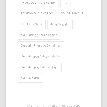
PHOTOVOLTAIC SYSTEM
PV
RENEWABLE ENERGY
SOLAR PANELS
SOLAR POWER
ᲛᲖᲘᲓᲐᲜ ᲓᲔᲜᲘ
ᲛᲖᲘᲡ ᲔᲚᲔᲥᲢᲠᲝ ᲡᲐᲓᲒᲣᲠᲘ
ᲛᲖᲘᲡ ᲔᲜᲔᲠᲒᲘᲘᲡ ᲒᲐᲛᲝᲧᲔᲜᲔᲑᲐ
ᲛᲖᲘᲡ ᲞᲐᲜᲔᲚᲔᲑᲘᲡ ᲓᲐᲧᲔᲜᲔᲑᲐ
ᲛᲖᲘᲡ ᲞᲐᲜᲔᲚᲔᲑᲘᲡ ᲛᲝᲜᲢᲐᲟᲘ
ᲛᲖᲘᲡ ᲞᲐᲜᲔᲚᲘ
© Copyright 2018 - POWERED BY