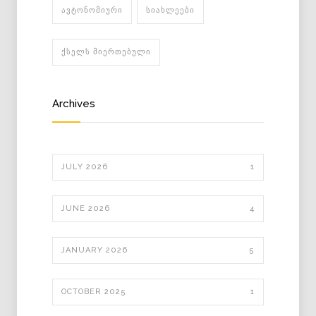
ᲐᲕᲢᲝᲜᲝᲛᲘᲣᲠᲘ
ᲡᲘᲐᲮᲚᲔᲔᲑᲘ
ᲥᲡᲔᲚᲡ ᲛᲘᲔᲠᲗᲔᲑᲣᲚᲘ
Archives
JULY 2026
1
JUNE 2026
4
JANUARY 2026
5
OCTOBER 2025
1