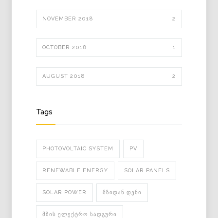
NOVEMBER 2018
2
OCTOBER 2018
1
AUGUST 2018
2
Tags
PHOTOVOLTAIC SYSTEM
PV
RENEWABLE ENERGY
SOLAR PANELS
SOLAR POWER
ᲛᲖᲘᲓᲐᲜ ᲓᲔᲜᲘ
ᲛᲖᲘᲡ ᲔᲚᲔᲥᲢᲠᲝ ᲡᲐᲓᲒᲣᲠᲘ