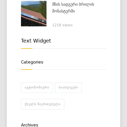
მზის სადგური ბრილის
მონასტერში
1218 views
Text Widget
Categories
ᲐᲕᲢᲝᲜᲝᲛᲘᲣᲠᲘ
ᲡᲘᲐᲮᲚᲔᲔᲑᲘ
ᲥᲡᲔᲚᲡ ᲛᲘᲔᲠᲗᲔᲑᲣᲚᲘ
Archives