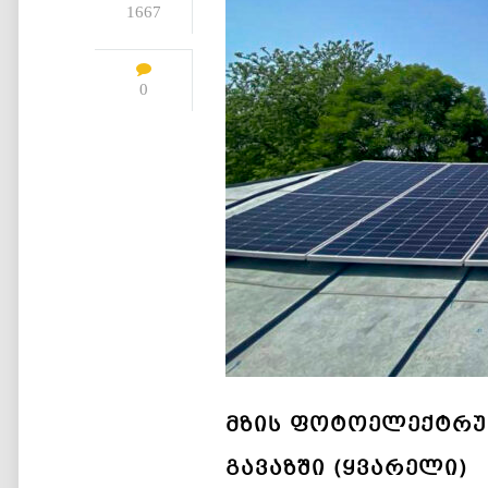
1667
0
ᲛᲖᲘᲡ ᲤᲝᲢᲝᲔᲚᲔᲥᲢᲠᲣᲚ
ᲒᲐᲕᲐᲖᲨᲘ (ᲧᲕᲐᲠᲔᲚᲘ)