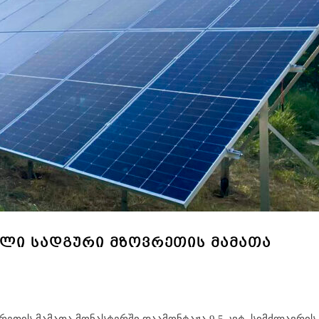
ᲚᲘ ᲡᲐᲓᲒᲣᲠᲘ ᲛᲖᲝᲕᲠᲔᲗᲘᲡ ᲛᲐᲛᲐᲗᲐ