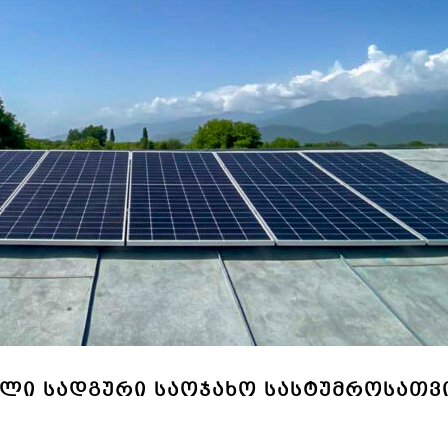
Ი ᲡᲐᲓᲒᲣᲠᲘ ᲡᲐᲝᲯᲐᲮᲝ ᲡᲐᲡᲢᲣᲛᲠᲝᲡᲐᲗᲕᲘ