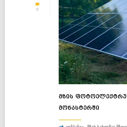
0
ᲛᲖᲘᲡ ᲤᲝᲢᲝᲔᲚᲔᲥᲢᲠᲣ
ᲛᲝᲜᲐᲡᲢᲔᲠᲨᲘ