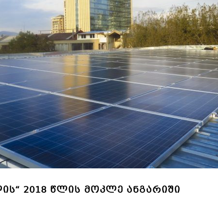
ᲚᲘᲡ“ 2018 ᲬᲚᲘᲡ ᲛᲝᲙᲚᲔ ᲐᲜᲒᲐᲠᲘᲨᲘ