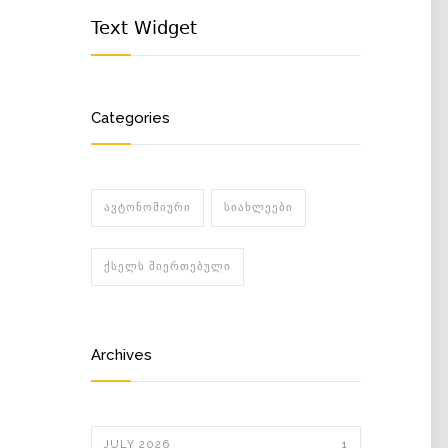
Text Widget
Categories
ᲐᲕᲢᲝᲜᲝᲛᲘᲣᲠᲘ
ᲡᲘᲐᲮᲚᲔᲔᲑᲘ
ᲥᲡᲔᲚᲡ ᲛᲘᲔᲠᲗᲔᲑᲣᲚᲘ
Archives
JULY 2026
1