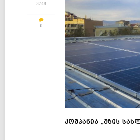
3748
0
ᲙᲝᲛᲞᲐᲜᲘᲐ „ᲛᲖᲘᲡ ᲡᲐᲮ