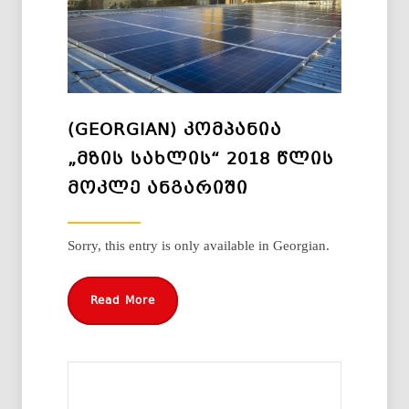
(GEORGIAN) ᲙᲝᲛᲞᲐᲜᲘᲐ
„ᲛᲖᲘᲡ ᲡᲐᲮᲚᲘᲡ“ 2018 ᲬᲚᲘᲡ
ᲛᲝᲙᲚᲔ ᲐᲜᲒᲐᲠᲘᲨᲘ
Sorry, this entry is only available in Georgian.
Read More