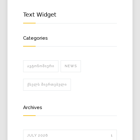
Text Widget
Categories
ᲐᲕᲢᲝᲜᲝᲛᲘᲣᲠᲘ
NEWS
ᲥᲡᲔᲚᲡ ᲛᲘᲔᲠᲗᲔᲑᲣᲚᲘ
Archives
JULY 2026
1