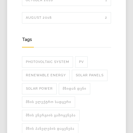
OCTOBER 2018
1
AUGUST 2018
2
Tags
PHOTOVOLTAIC SYSTEM
PV
RENEWABLE ENERGY
SOLAR PANELS
SOLAR POWER
ᲛᲖᲘᲓᲐᲜ ᲓᲔᲜᲘ
ᲛᲖᲘᲡ ᲔᲚᲔᲥᲢᲠᲝ ᲡᲐᲓᲒᲣᲠᲘ
ᲛᲖᲘᲡ ᲔᲜᲔᲠᲒᲘᲘᲡ ᲒᲐᲛᲝᲧᲔᲜᲔᲑᲐ
ᲛᲖᲘᲡ ᲞᲐᲜᲔᲚᲔᲑᲘᲡ ᲓᲐᲧᲔᲜᲔᲑᲐ