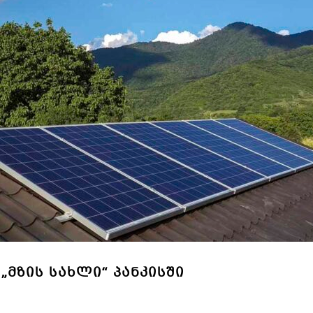
 „ᲛᲖᲘᲡ ᲡᲐᲮᲚᲘ“ ᲞᲐᲜᲙᲘᲡᲨᲘ