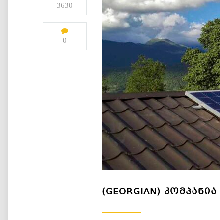
3630
0
(GEORGIAN) ᲙᲝᲛᲞᲐᲜᲘᲐ