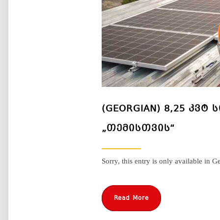
(GEORGIAN) 8,25 ᲙᲕᲢ
„ᲗᲔᲛᲘᲡᲗᲕᲘᲡ“
Sorry, this entry is only available in G
Read More