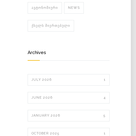
ᲐᲕᲢᲝᲜᲝᲛᲘᲣᲠᲘ
NEWS
ᲥᲡᲔᲚᲡ ᲛᲘᲔᲠᲗᲔᲑᲣᲚᲘ
Archives
JULY 2026
1
JUNE 2026
4
JANUARY 2026
5
OCTOBER 2025
1