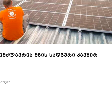
 ᲡᲘᲛᲫᲚᲐᲕᲠᲘᲡ ᲛᲖᲘᲡ ᲡᲐᲓᲒᲣᲠᲘ ᲙᲐᲕᲨᲘᲠ
eorgian.