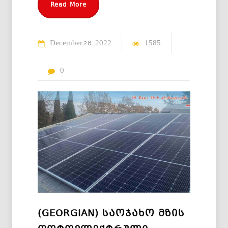
Read More
December
2022
1585
28
0
(GEORGIAN) ᲡᲐᲝᲯᲐᲮᲝ ᲛᲖᲘᲡ