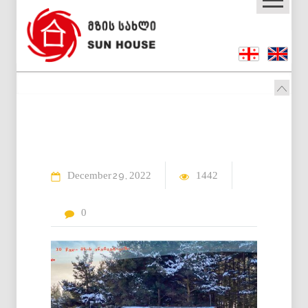
December
2022
1442
29
0