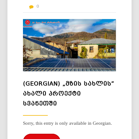
0
(GEORGIAN) „ᲛᲖᲘᲡ ᲡᲐᲮᲚᲘᲡ”
ᲐᲮᲐᲚᲘ ᲞᲠᲝᲔᲥᲢᲘ
ᲡᲕᲐᲜᲔᲗᲨᲘ
Sorry, this entry is only available in Georgian.