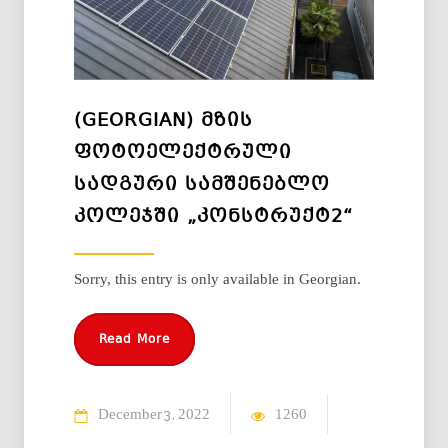
(GEORGIAN) ᲛᲖᲘᲡ
ᲤᲝᲢᲝᲔᲚᲔᲥᲢᲠᲣᲚᲘ
ᲡᲐᲓᲒᲣᲠᲘ ᲡᲐᲛᲨᲔᲜᲔᲑᲚᲝ
ᲙᲝᲚᲔᲯᲨᲘ „ᲙᲝᲜᲡᲢᲠᲣᲥᲢ2“
Sorry, this entry is only available in Georgian.
Read More
December
2022
1260
3