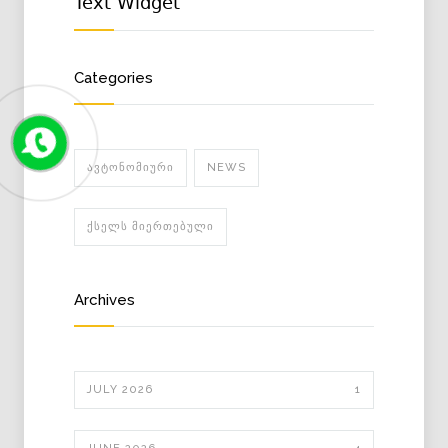
Text Widget
Categories
ᲐᲕᲢᲝᲜᲝᲛᲘᲣᲠᲘ
NEWS
ᲥᲡᲔᲚᲡ ᲛᲘᲔᲠᲗᲔᲑᲣᲚᲘ
Archives
JULY 2026
1