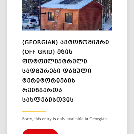
(GEORGIAN) ᲐᲕᲢᲝᲜᲝᲛᲘᲣᲠᲘ
(OFF GRID) ᲛᲖᲘᲡ
ᲤᲝᲢᲝᲔᲚᲔᲥᲢᲠᲣᲚᲘ
ᲡᲐᲓᲒᲣᲠᲔᲑᲘ ᲓᲐᲪᲣᲚᲘ
ᲢᲔᲠᲘᲢᲝᲠᲘᲔᲑᲘᲡ
ᲠᲔᲘᲜᲯᲔᲠᲗᲐ
ᲡᲐᲮᲚᲔᲑᲘᲡᲗᲕᲘᲡ
Sorry, this entry is only available in Georgian.