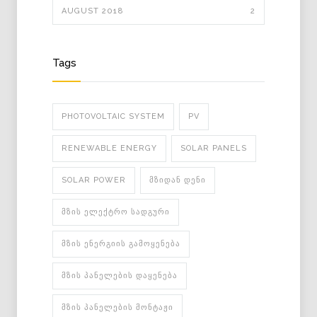
AUGUST 2018
2
Tags
PHOTOVOLTAIC SYSTEM
PV
RENEWABLE ENERGY
SOLAR PANELS
SOLAR POWER
ᲛᲖᲘᲓᲐᲜ ᲓᲔᲜᲘ
ᲛᲖᲘᲡ ᲔᲚᲔᲥᲢᲠᲝ ᲡᲐᲓᲒᲣᲠᲘ
ᲛᲖᲘᲡ ᲔᲜᲔᲠᲒᲘᲘᲡ ᲒᲐᲛᲝᲧᲔᲜᲔᲑᲐ
ᲛᲖᲘᲡ ᲞᲐᲜᲔᲚᲔᲑᲘᲡ ᲓᲐᲧᲔᲜᲔᲑᲐ
ᲛᲖᲘᲡ ᲞᲐᲜᲔᲚᲔᲑᲘᲡ ᲛᲝᲜᲢᲐᲟᲘ