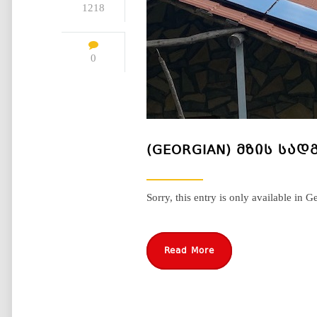
1218
0
(GEORGIAN) ᲛᲖᲘᲡ ᲡᲐ
Sorry, this entry is only available in G
Read More