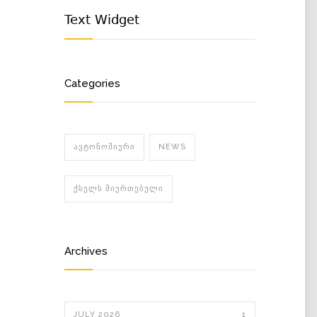
Text Widget
Categories
ᲐᲕᲢᲝᲜᲝᲛᲘᲣᲠᲘ
NEWS
ᲥᲡᲔᲚᲡ ᲛᲘᲔᲠᲗᲔᲑᲣᲚᲘ
Archives
JULY 2026
1