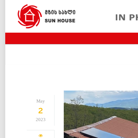
May
2
2023