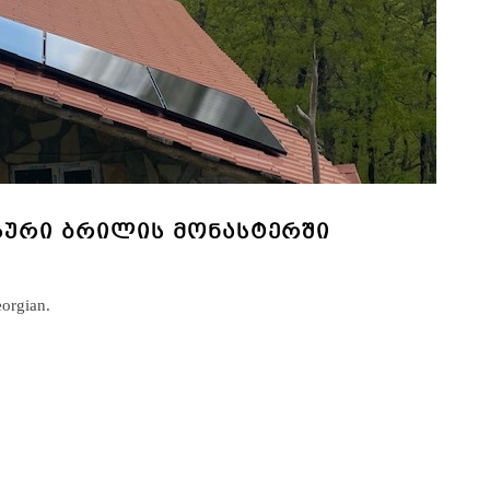
ᲓᲒᲣᲠᲘ ᲑᲠᲘᲚᲘᲡ ᲛᲝᲜᲐᲡᲢᲔᲠᲨᲘ
eorgian.