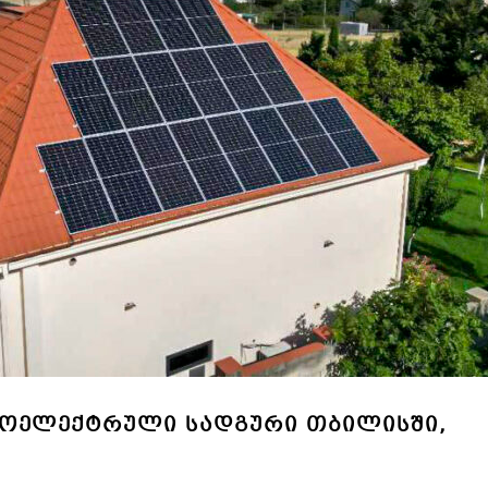
ᲝᲢᲝᲔᲚᲔᲥᲢᲠᲣᲚᲘ ᲡᲐᲓᲒᲣᲠᲘ ᲗᲑᲘᲚᲘᲡᲨᲘ,