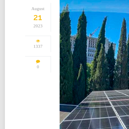
August
21
2023
1337
0