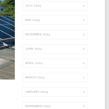
JULY 2025
1
MAY 2025
1
DECEMBER 2024
3
JUNE 2024
2
APRIL 2024
1
MARCH 2024
1
JANUARY 2024
1
NOVEMBER 2023
2