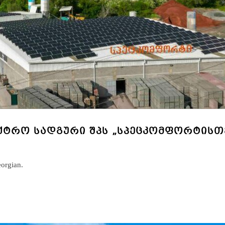
ᲔᲥᲢᲠᲝ ᲡᲐᲓᲒᲣᲠᲘ ᲨᲞᲡ „ᲡᲞᲔᲪᲙᲝᲛᲤᲝᲠᲢᲘᲡᲗ
eorgian.