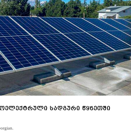
ᲝᲢᲝᲔᲚᲔᲥᲢᲠᲣᲚᲘ ᲡᲐᲓᲒᲣᲠᲘ ᲬᲧᲜᲔᲗᲨᲘ
eorgian.