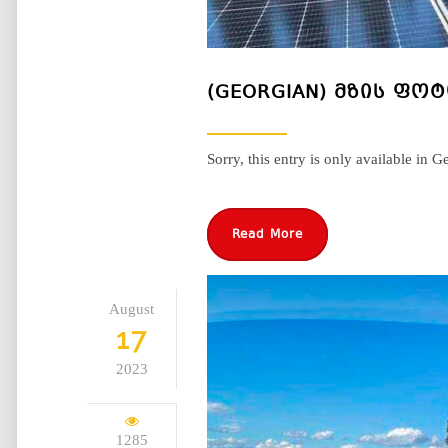
(GEORGIAN) ᲛᲖᲘᲡ Ფ
Sorry, this entry is only available in G
Read More
August
17
2023
1285