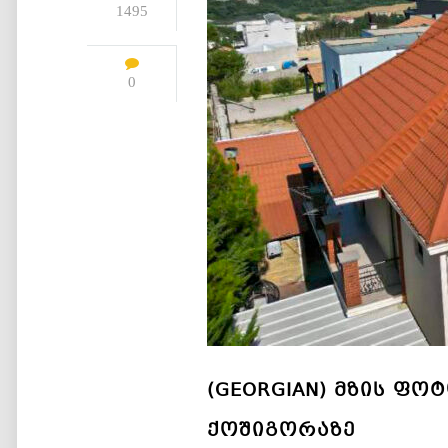
1495
0
(GEORGIAN) ᲛᲖᲘᲡ Ფ
ᲥᲝᲨᲘᲒᲝᲠᲐᲖᲔ