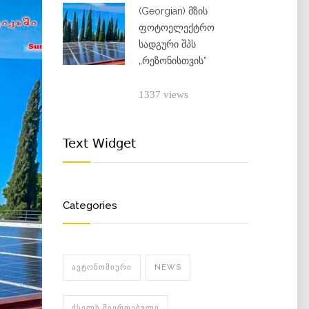
(Georgian) მზის
ფოტოელექტრო
სადგური შპს
„რეზონისთვის“
1337 views
Text Widget
Categories
ᲐᲕᲢᲝᲜᲝᲛᲘᲣᲠᲘ
NEWS
ᲥᲡᲔᲚᲡ ᲛᲘᲔᲠᲗᲔᲑᲣᲚᲘ