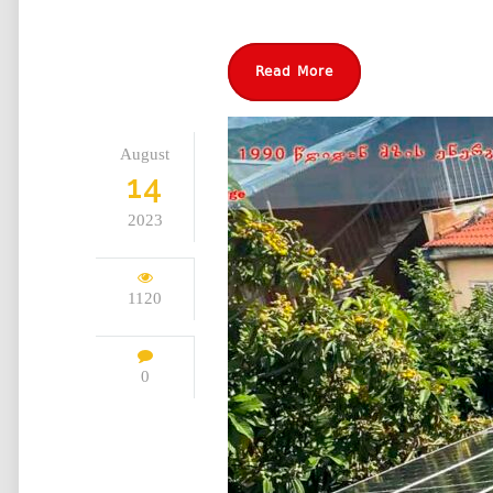
Read More
August
14
2023
1120
0