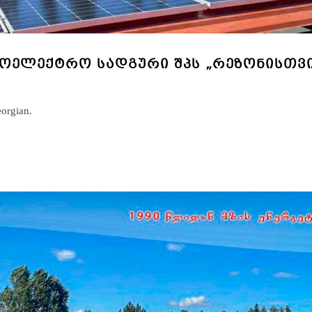
ᲝᲢᲝᲔᲚᲔᲥᲢᲠᲝ ᲡᲐᲓᲒᲣᲠᲘ ᲨᲞᲡ „ᲠᲔᲖᲝᲜᲘᲡᲗᲕᲘ
eorgian.