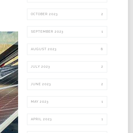
OCTOBER 2023
2
SEPTEMBER 2023
1
AUGUST 2023
8
JULY 2023
2
JUNE 2023
2
MAY 2023
1
APRIL 2023
1