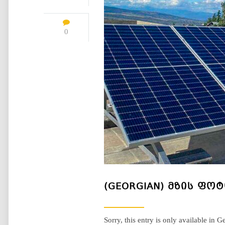
0
(GEORGIAN) ᲛᲖᲘᲡ Ფ
Sorry, this entry is only available in G