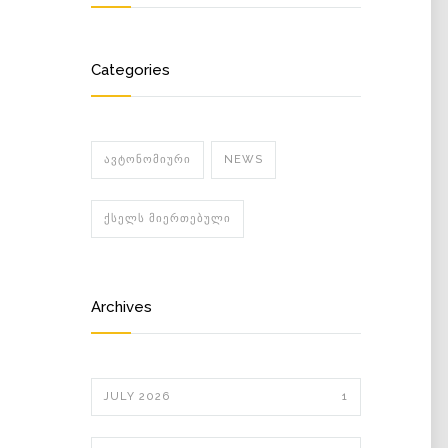
Categories
ᲐᲕᲢᲝᲜᲝᲛᲘᲣᲠᲘ
NEWS
ᲥᲡᲔᲚᲡ ᲛᲘᲔᲠᲗᲔᲑᲣᲚᲘ
Archives
JULY 2026
1