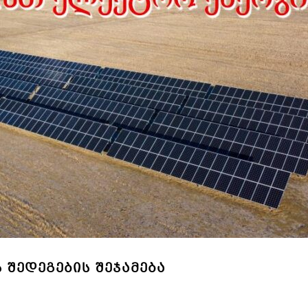
Ს ᲨᲔᲓᲔᲒᲔᲑᲘᲡ ᲨᲔᲯᲐᲛᲔᲑᲐ